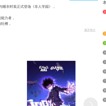
装与睡衣时装正式登场《非人学园》，
1
超能力者，
的吐槽，
密度，打造你的本命专属，
展开简介
2
，摩擦出不可思议的新章节!
3
然是御兔?
起嫦娥飞奔，元气十足的【文曲星】化身天才黑客，中二少年
4
学园气息满满、充满奇妙机关的主战场……脑洞大开的人设及技
5
满花式吐槽弹幕的主城，让我们在这个漫画世界，摩擦出全新的
6
是大杀器!
”系统。英雄可固定选择携带场外道具，包括可以让你体验飞一
7
锤。场内限定道具，则可以通过河道/击杀蛤蟆大哥/宝箱怪随
8
刚拳，让你血条UP的小天使等。这些道具的增设，将对游戏战局
你扔臭鸡蛋，将会有什么样的后续剧情?
9
连自己都害怕!