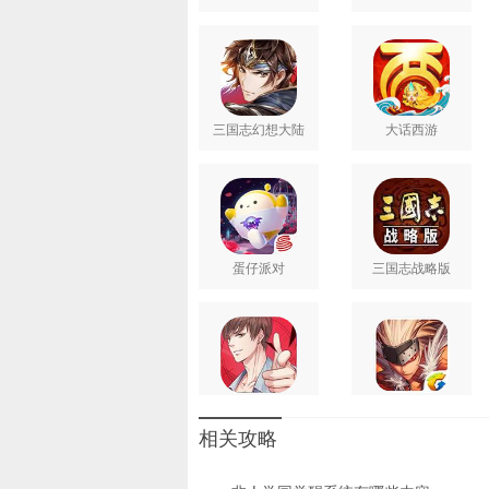
沈念如 苏婉 陶典
藤新 瞳音 图特哈蒙
王雅新 夏磊 小连杀
小米 笑谈 新月冰冰
雪夜 叶知秋 亦之紫
三国志幻想大陆
大话西游
幽舞越山 月夜桥 张喆
日文声优名单(按50音顺排列)：
上坂堇 内田雄马 内山昂辉
榎木淳弥 逢坂良太 冈本信彦
小仓唯 木村良平 桑原由气
蛋仔派对
三国志战略版
小清水亚美 小西克幸 子安武人
斋藤千和 佐藤利奈 下野纮
诹访部顺一 关俊彦 仙台惠理
高野直子 竹内良太 种田梨沙
寺岛拓笃 富田美忧 丰崎爱生
恋与制作人
地下城与勇士M
中岛良树 生天目仁美 野岛裕史
相关攻略
能登麻美子 野中蓝 野水伊织
花江夏树 速水奖 日笠阳子