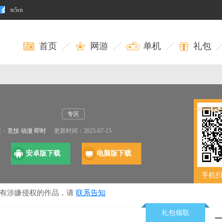
te5cn
首页
网游
单机
礼包
专区
征：
竞技
动漫
即时
更新时间：2025-07-15
安卓版下载
电脑版下载
手机
若有涉嫌侵权的作品，请
联系告知
礼包领取