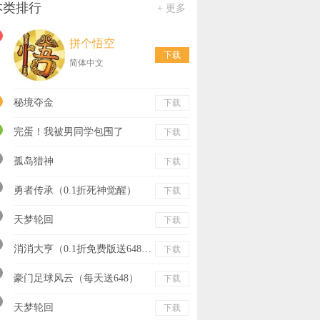
本类排行
+ 更多
拼个悟空
下载
简体中文
秘境夺金
下载
完蛋！我被男同学包围了
下载
孤岛猎神
下载
勇者传承（0.1折死神觉醒）
下载
天梦轮回
下载
消消大亨（0.1折免费版送6480）
下载
豪门足球风云（每天送648）
下载
天梦轮回
下载