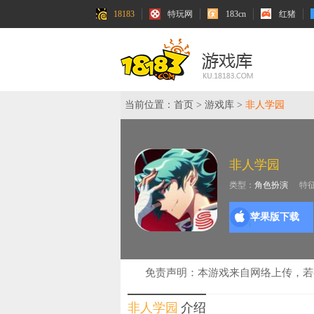
18183
特玩网
183cn
红猪
当前位置：
首页
>
游戏库
>
非人学园
非人学园
类型：
角色扮演
特
苹果版下载
免责声明：本游戏来自网络上传，
非人学园
介绍