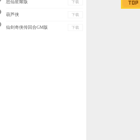
思仙星耀版
下载
葫芦侠
下载
0
仙剑奇侠传回合GM版
下载