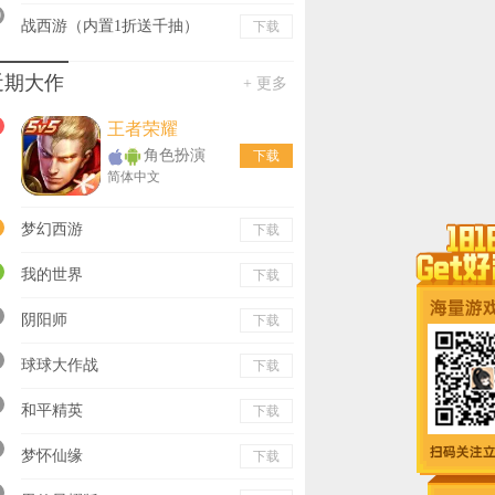
0
战西游（内置1折送千抽）
下载
近期大作
+ 更多
王者荣耀
角色扮演
下载
简体中文
梦幻西游
下载
我的世界
下载
阴阳师
下载
球球大作战
下载
和平精英
下载
梦怀仙缘
下载