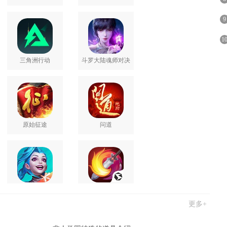
9
1
三角洲行动
斗罗大陆魂师对决
原始征途
问道
英雄联盟手游
剑网3无界
更多+