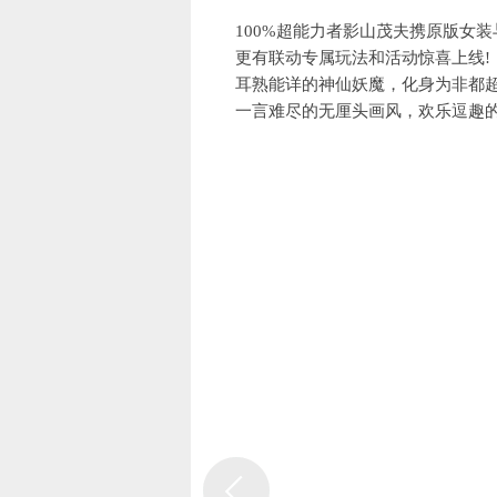
100%超能力者影山茂夫携原版女
更有联动专属玩法和活动惊喜上线!
耳熟能详的神仙妖魔，化身为非都
一言难尽的无厘头画风，欢乐逗趣
全程高能，零尿点欢乐对决;英雄亲
让我们一起在这充满魔性的漫画世界
【游戏特色】
一、无厘头脑洞大开 等一下!这货居
变身成八块腹肌兄贵的【御兔】扛
【雷震子】更是自称“天选之人”，还有
能效果，趣味横生的战场地图设计，飘
篇章!
二、神奇道具不可思议 臭鸡蛋居然
游戏增设覆盖战场内外的“神奇道具
般的感觉的加速器、专治野怪不服的驯兽
机获取，包括可以送你“一拳超神”的金
产生出人意料的影响，草里蹦出个大汉朝
三、战场觉醒高能对决 觉醒后的我 