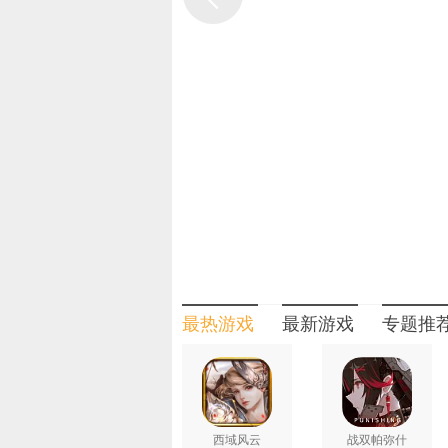
觉醒机制是《非人学园》战斗系统上
加成，如红孩儿的大招在觉醒时将获得
将成为核心内容，包括为所有英雄提供单
小兵、野怪等都将获得觉醒状态的加成，
四、英雄亲密度培养 解锁本命の隐
英雄也能有血有肉?《非人学园》各
喜爱的英雄作为游戏界面的主形象，每
系统，玩家与英雄一同作战、进行互动
藏皮肤/表情/语音等各类资源噢!
【声优阵容】
《非人学园》邀请了中日顶级声优
中文声优名单(拼音首字母排列)：
C小调 L句号 TK菌
最热游戏
最新游戏
专题推
宝木中阳 曹云图 二娇
弓与蛇 龟娘 郭盛
韩莹棣 郝祥海 季冠霖
江时暖 柯暮卿 李兰陵
刘飞 刘康 刘明月
西域风云
战双帕弥什
刘晴 苗壮 山新