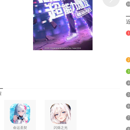
的另一大创新。到达12级后，不同英雄将获得不同的技能特殊
1
【击杀后立即刷新CD】的新特性。战斗进入中后期，觉醒系统
独的觉醒装备，整个战场在第12分钟进入“白热化”状态后，连
加速战斗进程，更为紧张刺激!
藏姿势!
1
类英雄交互系统，让本命英雄从此不再冰冷!玩家可以选择自己
个英雄都拥有多套独立的动作和CV。游戏还推出了英雄亲密度
，都可培养与该英雄的亲密度，亲密度提高后，将解锁专属的隐
2
3
为游戏配音，部分联动角色更是沿用了原著CV。
4
荐
5
6
7
命运圣契
闪烁之光
8