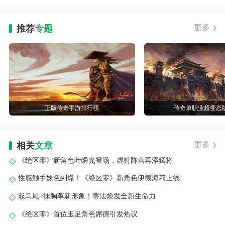
更多
推荐
专题
正版传奇手游排行榜
传奇单职业超变态
更多
相关
文章
《绝区零》新角色叶瞬光登场，虚狩阵营再添猛将
性感触手妹色到爆！《绝区零》新角色伊德海莉上线
双马尾+抹胸革新形象！蒂法焕发全新生命力​
《绝区零》首位玉足角色席德引发热议