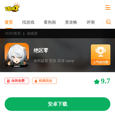
找游戏
看热闹
查攻略
评测
新游
首页
18183首页
游戏库
绝区零
休闲益智 竞技 高清 taptap
9.7
休闲免费
经典回合
安卓下载