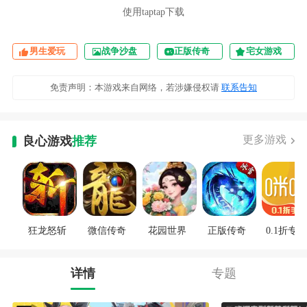
使用taptap下载
男生爱玩
战争沙盘
正版传奇
宅女游戏
免责声明：本游戏来自网络，若涉嫌侵权请
联系告知
更多游戏
良心游戏
推荐
狂龙怒斩
微信传奇
花园世界
正版传奇
0.1折专区
详情
专题