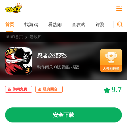
找游戏
看热闹
查攻略
评测
新游
首页
18183首页
游戏库
忍者必须死3
动作闯关 Q版 跑酷 横版
9.7
休闲免费
经典回合
安全下载