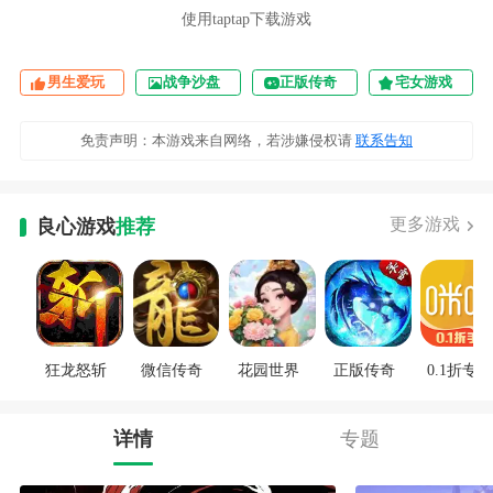
使用taptap下载游戏
男生爱玩
战争沙盘
正版传奇
宅女游戏
免责声明：本游戏来自网络，若涉嫌侵权请
联系告知
更多游戏
良心游戏
推荐
狂龙怒斩
微信传奇
花园世界
正版传奇
0.1折专区
详情
专题