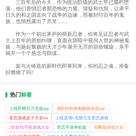
三百年后的今天，作为统治阶级的武士早已腐朽堕
落，他们畏惧忍者那恐怖的力量。猜疑和仇恨，让承平
日久的和之国走向了战争的边缘，而被封印百年的鬼
族，也悄然露出了爪牙……
作为一个初出茅庐的萌新忍者，你将见证忍者与武
士上百年的恩怨纠缠，直面在阴暗中窥伺人世的神秘鬼
族，与扬起叛旗的天才少年展开无尽的宿命螺旋，亲手
揭开一个个悬念与阴谋...
血与火铸造的新时代即将到来，你的忍之魂，准备
好燃烧了吗?
热门
标签
上线即赠百万充值app
满阶特权免氪解锁游戏app
变态游戏盒子大全ios
上线送满v无限元宝变态游戏
2折折扣手机游戏大全
变态手游单机版
买断版游戏大全