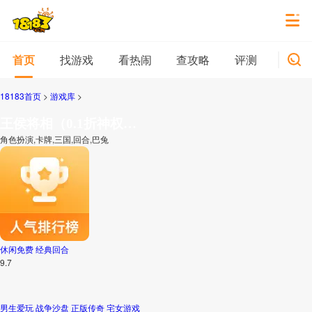
找游戏
看热闹
查攻略
评测
新游
首页
18183首页
>
游戏库
>
王侯将相（0.1折神权免费版）
角色扮演,卡牌,三国,回合,巴兔
休闲免费
经典回合
9.7
男生爱玩
战争沙盘
正版传奇
宅女游戏