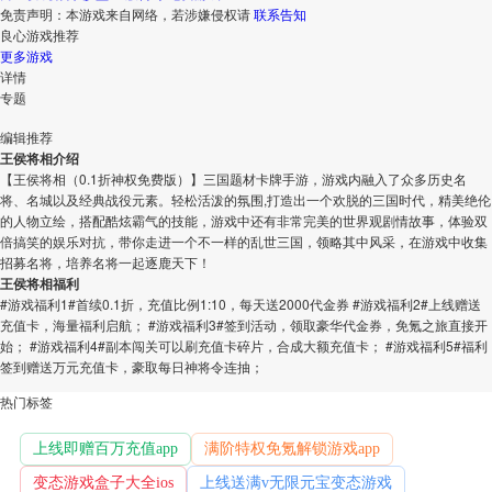
免责声明：本游戏来自网络，若涉嫌侵权请
联系告知
良心游戏
推荐
更多游戏
详情
专题
编辑推荐
王侯将相介绍
【王侯将相（0.1折神权免费版）】三国题材卡牌手游，游戏内融入了众多历史名
将、名城以及经典战役元素。轻松活泼的氛围,打造出一个欢脱的三国时代，精美绝伦
的人物立绘，搭配酷炫霸气的技能，游戏中还有非常完美的世界观剧情故事，体验双
倍搞笑的娱乐对抗，带你走进一个不一样的乱世三国，领略其中风采，在游戏中收集
招募名将，培养名将一起逐鹿天下！
王侯将相福利
#游戏福利1#首续0.1折，充值比例1:10，每天送2000代金券 #游戏福利2#上线赠送
充值卡，海量福利启航； #游戏福利3#签到活动，领取豪华代金券，免氪之旅直接开
始； #游戏福利4#副本闯关可以刷充值卡碎片，合成大额充值卡； #游戏福利5#福利
签到赠送万元充值卡，豪取每日神将令连抽；
热门
标签
上线即赠百万充值app
满阶特权免氪解锁游戏app
变态游戏盒子大全ios
上线送满v无限元宝变态游戏