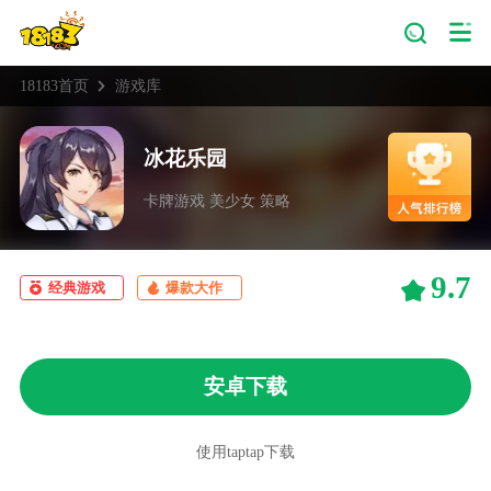
18183首页
游戏库
冰花乐园
卡牌游戏 美少女 策略
9.7
经典游戏
爆款大作
安卓下载
使用taptap下载