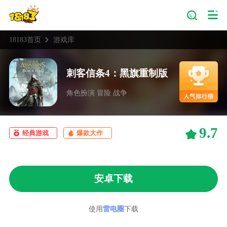
18183首页
游戏库
刺客信条4：黑旗重制版
角色扮演 冒险 战争
9.7
经典游戏
爆款大作
安卓下载
使用
雷电圈
下载