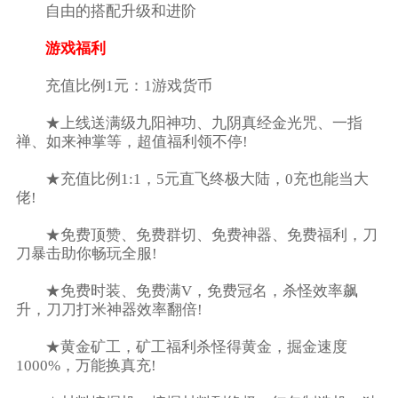
自由的搭配升级和进阶
游戏福利
充值比例1元：1游戏货币
★上线送满级九阳神功、九阴真经金光咒、一指
禅、如来神掌等，超值福利领不停!
★充值比例1:1，5元直飞终极大陆，0充也能当大
佬!
★免费顶赞、免费群切、免费神器、免费福利，刀
刀暴击助你畅玩全服!
★免费时装、免费满V，免费冠名，杀怪效率飙
升，刀刀打米神器效率翻倍!
★黄金矿工，矿工福利杀怪得黄金，掘金速度
1000%，万能换真充!