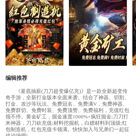
编辑推荐
《釜底抽薪(刀刀超变爆亿充)》是一款全新超变传
奇手游，全新打金版本全面来袭。结合了神器、切割、
打金、攻沙等玩法。免费冠名、免费满V，免费神器、
免费群切、免费时装、免费顶赞、免费福利，充值红包
领不停。黄金矿工，掘金速度1000%+疯狂掘金;刀刀打
米神器，刀刀砍充值;材料挖掘机，白嫖材料到顶级;红
包制造机，红包充值卡领满。快快加入与兄弟们一起征
战沙场吧!