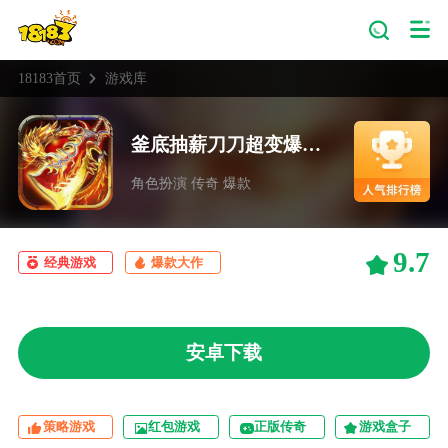
18183首页
游戏库
釜底抽薪刀刀超变爆亿充
角色扮演 传奇 爆款
9.7
经典游戏
爆款大作
安卓下载
策略游戏
红包游戏
正版传奇
游戏盒子