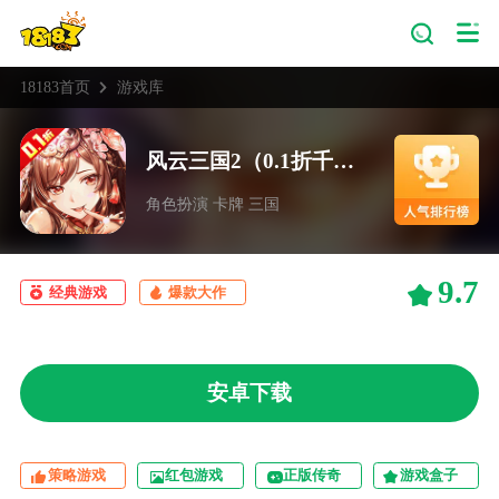
18183首页
游戏库
风云三国2（0.1折千抽送神魔）
角色扮演 卡牌 三国
9.7
经典游戏
爆款大作
安卓下载
策略游戏
红包游戏
正版传奇
游戏盒子