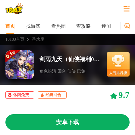
找游戏
看热闹
查攻略
评测
新游
首页
18183首页
游戏库
剑雨九天（仙侠福利0.1折）
角色扮演 回合 仙侠 巴兔
9.7
休闲免费
经典回合
安卓下载