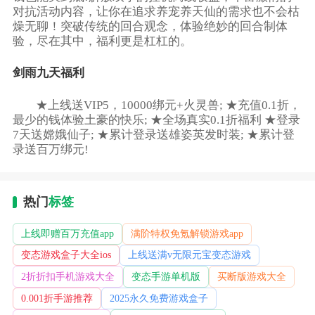
对抗活动内容，让你在追求养宠养天仙的需求也不会枯
燥无聊！突破传统的回合观念，体验绝妙的回合制体
验，尽在其中，福利更是杠杠的。
剑雨九天福利
★上线送VIP5，10000绑元+火灵兽; ★充值0.1折，
最少的钱体验土豪的快乐; ★全场真实0.1折福利 ★登录
7天送嫦娥仙子; ★累计登录送雄姿英发时装; ★累计登
录送百万绑元!
热门
标签
上线即赠百万充值app
满阶特权免氪解锁游戏app
变态游戏盒子大全ios
上线送满v无限元宝变态游戏
2折折扣手机游戏大全
变态手游单机版
买断版游戏大全
0.001折手游推荐
2025永久免费游戏盒子