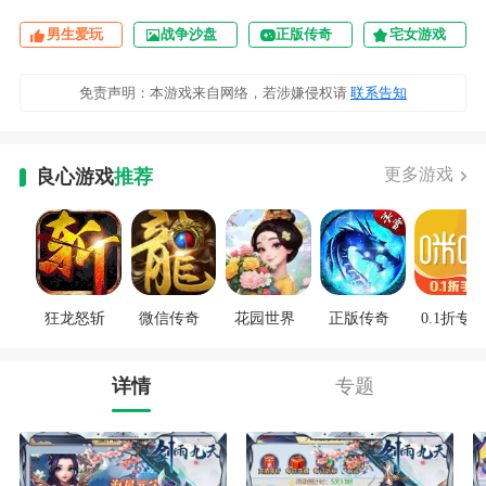
男生爱玩
战争沙盘
正版传奇
宅女游戏
免责声明：本游戏来自网络，若涉嫌侵权请
联系告知
更多游戏
良心游戏
推荐
狂龙怒斩
微信传奇
花园世界
正版传奇
0.1折专区
详情
专题