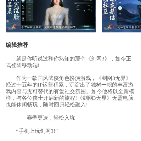
编辑推荐
就是你听说过和你熟知的那个《剑网3》，如今正
式登陆移动端!
作为一款国风武侠角色扮演游戏，《剑网3无界》
经过十五年的IP运营积累，沉淀出了独树一帜的丰富游
戏内容与无可替代的有爱社交氛围。如今他将以全新模
样，与各位侠士开启新的旅程!《剑网3无界》无需电脑
也能休闲畅玩，随时回归轻松融入!
——赛季更迭，轻松入坑——
“手机上玩剑网3!”