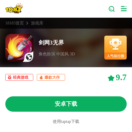
18183首页
游戏库
剑网3无界
角色扮演 中国风 3D
9.7
经典游戏
爆款大作
安卓下载
使用taptap下载