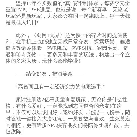
坚持15年不卖数值的“真”赛季制体系，每赛季完全
重置PVP、PVE进度。也就是说，每个新赛季，无论老
玩家还是新玩家，大家都会在同一起跑线上，每一天都
是最佳入坑日!
此外，《剑网3无界》还为侠士的碎片时间提供便
利，在手机上也能独立完成日常交友、探索场景、邂逅
奇遇等诸多体验。PVE挑战、PVP对抗、家园宅邸、奇
遇和珍奇宠物……更多元和丰富的玩法，构建出一个立
体的多彩大唐，玩什么都能毕业!
——结交好友，把酒笑谈——
“高智商且有一定经济实力的电竞选手!”
累计注册达2亿高质量有爱玩家，无论你是什么性
格，有什么爱好，一定能找到志同道合的亲友!在这
里，不仅可以结识同好，邀约好友，还能一同携手，随
时随地一键接入大唐江湖。一见如故与言欢，生死莫逆
同相随，更有诸多NPC侠客朋友们将陪你比肩酣战，共
破敌阵!