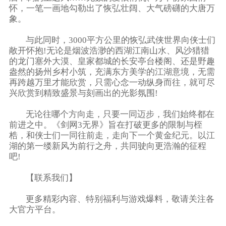
怀，一笔一画地勾勒出了恢弘壮阔、大气磅礴的大唐万
象。
与此同时，3000平方公里的恢弘武侠世界向侠士们
敞开怀抱!无论是烟波浩渺的西湖江南山水、风沙猎猎
的龙门塞外大漠、皇家都城的长安亭台楼阁、还是野趣
盎然的扬州乡村小筑，充满东方美学的江湖意境，无需
再跨越万里才能欣赏，只需心念一动纵身而往，就可尽
兴欣赏到精致盛景与刻画出的光影氛围!
无论往哪个方向走，只要一同迈步，我们始终都在
前进之中。《剑网3无界》旨在打破更多的限制与桎
梏，和侠士们一同往前走，走向下一个黄金纪元。以江
湖的第一缕新风为前行之舟，共同驶向更浩瀚的征程
吧!
【联系我们】
更多精彩内容、特别福利与游戏爆料，敬请关注各
大官方平台。