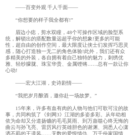
——百变外观 千人千面——
“你想要的样子我全都有!”
眉边小痣，剪水双瞳，48个可操作区域的脸型系
统，解锁出的搭配数量远超乎你的想象!更多的可能
性，超自由的创作空间，最大限度让侠士们发挥巧思灵
感，随心打造独一无二的角色体验!此外，我们还有众
多精美的外装，各自拥有着自己独特的魅力，刺绣优
雅、轻纱朦胧、珠宝华贵、金属铿锵……总有一款让你
心动!
——宏大江湖，史诗剧情——
“我把岁月酿酒，邀你赴一场故梦。”
15年来，许多有血有肉的人物与他们可歌可泣的故
事，共同构筑了《剑网3》江湖的多姿多彩。从年幼相
依为命却又分道扬镳的毛毛莫雨、到万蛊噬心终无悔的
曲云与孙飞亮、雷厉风行英雄胆色的谢渊、洞悉人心潇
洒不羁的王遗风……无数的爱恨情仇、万千份家国情