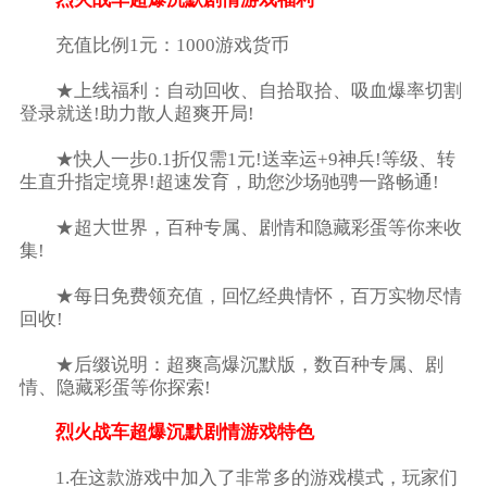
充值比例1元：1000游戏货币
★上线福利：自动回收、自拾取拾、吸血爆率切割
登录就送!助力散人超爽开局!
★快人一步0.1折仅需1元!送幸运+9神兵!等级、转
生直升指定境界!超速发育，助您沙场驰骋一路畅通!
★超大世界，百种专属、剧情和隐藏彩蛋等你来收
集!
★每日免费领充值，回忆经典情怀，百万实物尽情
回收!
★后缀说明：超爽高爆沉默版，数百种专属、剧
情、隐藏彩蛋等你探索!
烈火战车超爆沉默剧情游戏特色
1.在这款游戏中加入了非常多的游戏模式，玩家们