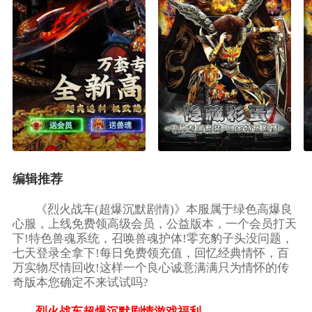
编辑推荐
《烈火战车(超爆沉默剧情)》本服属于绿色高爆良
心服，上线免费领高级会员，公益版本，一个会员打天
下!特色兽魂系统，召唤兽魂护体!零充豹子头没问题，
七天登录全拿下!每日免费领充值，回忆经典情怀，百
万实物尽情回收!这样一个良心诚意满满只为情怀的传
奇版本您确定不来试试吗?
烈火战车超爆沉默剧情游戏福利