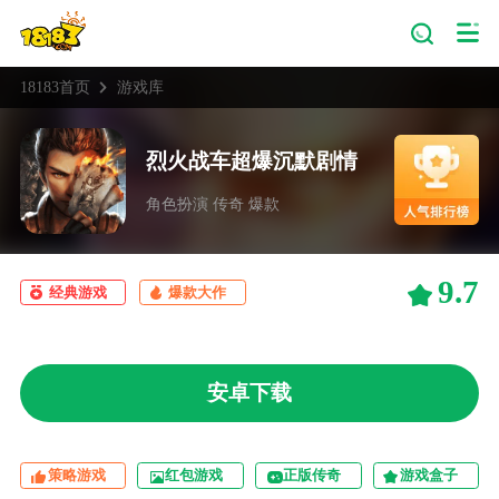
18183首页
游戏库
烈火战车超爆沉默剧情
角色扮演 传奇 爆款
9.7
经典游戏
爆款大作
安卓下载
策略游戏
红包游戏
正版传奇
游戏盒子