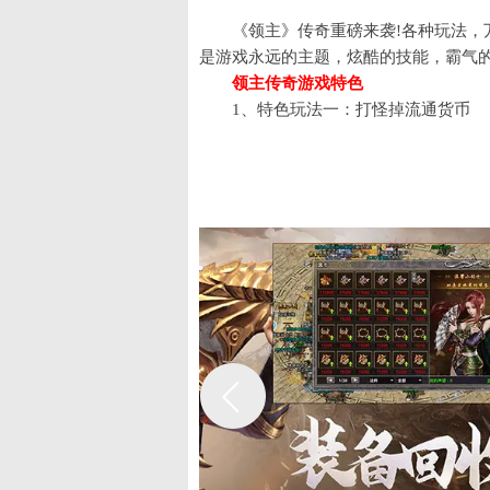
《领主》传奇重磅来袭!各种玩法，
是游戏永远的主题，炫酷的技能，霸气
领主传奇游戏特色
1、特色玩法一：打怪掉流通货币
2、特色玩法二：跨服战场 畅爽PVP
3、特色玩法三：刀刀切割 刀刀火
4、特色玩法四：散人天堂 挂机巡航
领主传奇游戏亮点
屠龙在手 血战到底舍我其谁
战法道经典三职业，自由切换战斗
复古画质 热血杀戮身临其境
高精技术打造，最复古的画面和最
无绑掉落 超大地图想战就战
无特殊戒指，更有大小秘境、随机
狂暴神装 独步天下唯我独尊
轻松刷怪，无限制爆装，兄弟黄金套
为您推荐：
h5小游戏在线玩
最热门手
武侠手游下载