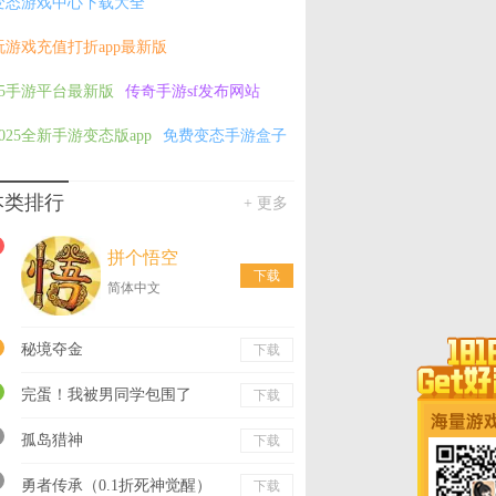
变态游戏中心下载大全
玩游戏充值打折app最新版
h5手游平台最新版
传奇手游sf发布网站
2025全新手游变态版app
免费变态手游盒子
本类排行
+ 更多
拼个悟空
下载
简体中文
秘境夺金
下载
完蛋！我被男同学包围了
下载
孤岛猎神
下载
勇者传承（0.1折死神觉醒）
下载