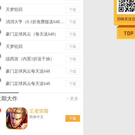
天梦轮回
下载
消消大亨（0.1折免费版送6480）
下载
豪门足球风云（每天送648）
下载
天梦轮回
下载
0
战西游（内置1折送千抽）
下载
1
豪门足球风云每天送648
下载
2
豪门足球风云每天送648
下载
近期大作
+ 更多
王者荣耀
简体中文
下载