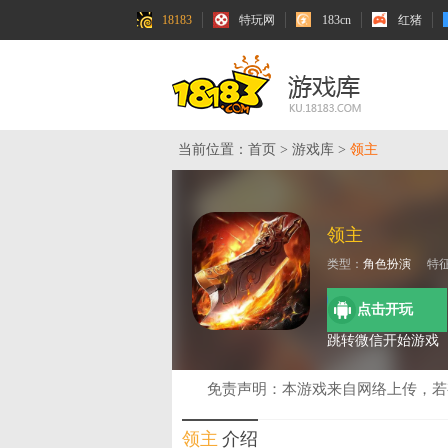
18183
特玩网
183cn
红猪
当前位置：
首页
>
游戏库
>
领主
领主
类型：
角色扮演
特
点击开玩
跳转微信开始游戏
免责声明：本游戏来自网络上传，
领主
介绍