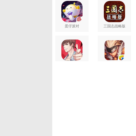
蛋仔派对
三国志战略版
恋与制作人
地下城与勇士M
王者荣耀
和平精英