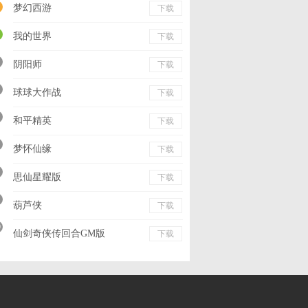
梦幻西游
下载
我的世界
下载
阴阳师
下载
球球大作战
下载
和平精英
下载
梦怀仙缘
下载
思仙星耀版
下载
葫芦侠
下载
0
仙剑奇侠传回合GM版
下载