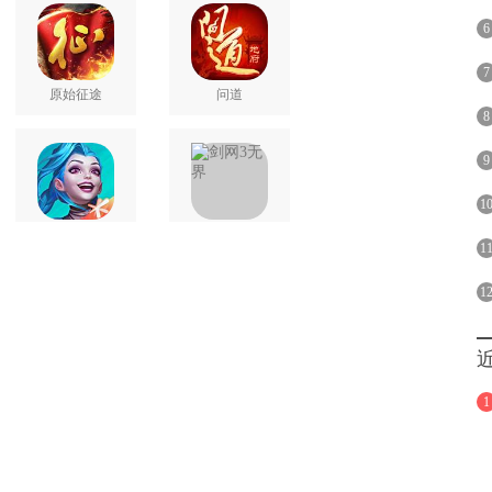
6
7
原始征途
问道
8
9
1
英雄联盟手游
剑网3无界
1
1
1