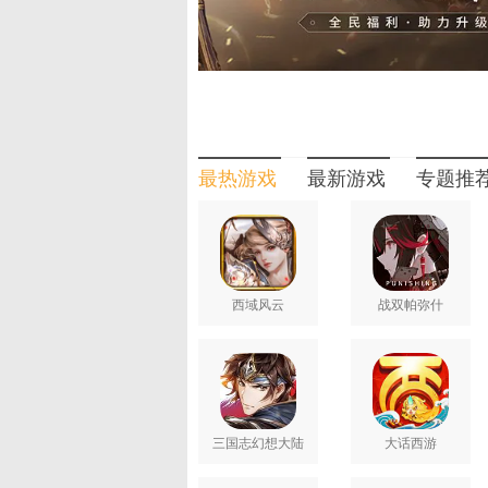
最热游戏
最新游戏
专题推
西域风云
战双帕弥什
三国志幻想大陆
大话西游