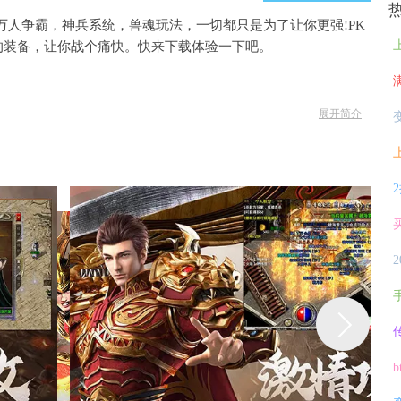
万人争霸，神兵系统，兽魂玩法，一切都只是为了让你更强!PK
的装备，让你战个痛快。快来下载体验一下吧。
展开简介
焰切割
 刷到爆
模式，单挑团战随心所欲，感受真正实打实的酣畅淋漓
流畅的战斗体验。千人同屏，进退自如，炫酷技能，随你秀
夺宝、大乱斗等火爆活动，非R也能玩得好
装齐聚，带你杀!杀!杀!
游下载
中国风手游下载
仙侠手游下载
FPS手游下载