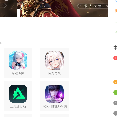
荐
1
命运圣契
闪烁之光
2
3
4
三角洲行动
斗罗大陆魂师对决
5