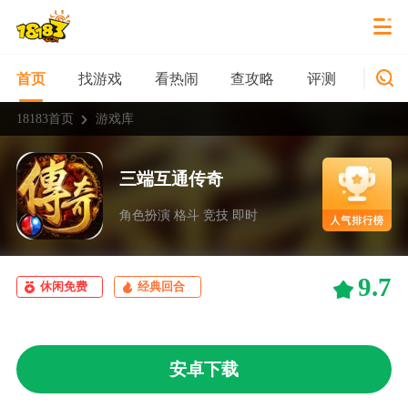
找游戏
看热闹
查攻略
评测
新游
首页
18183首页
游戏库
三端互通传奇
角色扮演 格斗 竞技 即时
9.7
休闲免费
经典回合
安卓下载