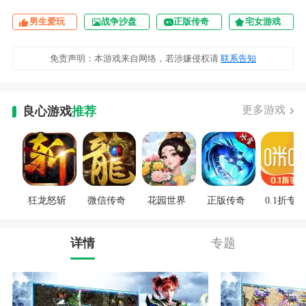
男生爱玩
战争沙盘
正版传奇
宅女游戏
免责声明：本游戏来自网络，若涉嫌侵权请
联系告知
更多游戏
良心游戏
推荐
狂龙怒斩
微信传奇
花园世界
正版传奇
0.1折专区
详情
专题