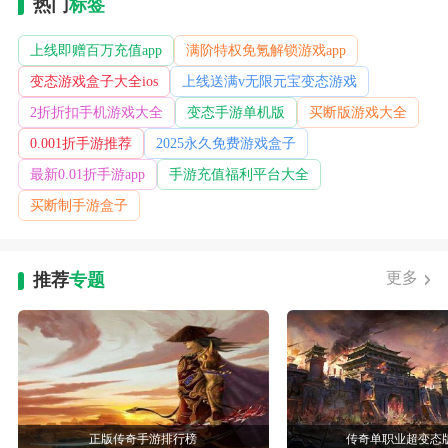
热门
标签
上线即赠百万充值app
满阶特权免氪解锁游戏app
变态游戏盒子大全ios
上线送满v无限元宝变态游戏
2折折扣手机游戏大全
变态手游单机版
买断版游戏大全
0.001折手游推荐
2025永久免费游戏盒子
最新0.01折手游app
手游充值福利平台大全
买断制手游盒子
更多
推荐
专题
正版传奇手游排行榜
传奇单职业超变态