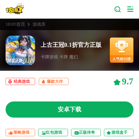
18183首页
游戏库
上古王冠0.1折官方正版
卡牌游戏 卡牌 魔幻
9.7
经典游戏
爆款大作
安卓下载
策略游戏
红包游戏
正版传奇
游戏盒子