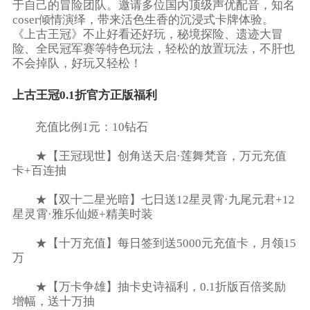
于自己的冒险团队。邀请多位国内顶级声优配音，知名
coser倾情演绎，带来活色生香的沉浸式卡牌体验。
《上古王冠》不止好看还好玩，秘境探险、遗迹大冒
险、全民冠军赛等特色玩法，轻松的放置玩法，不肝也
不会掉队，好玩又轻松！
上古王冠0.1折官方正版福利
充值比例1元：10钻石
★【王冠现世】创角送天启·莲舞梵音，万元充值
卡+百连抽
★【双十二星光暗】七日送12星灵霄·九尾元君+12
星灵霄·雅乐仙姬+精美时装
★【十万充值】每日签到送5000元充值卡，月领15
万
★【万卡争雄】抽卡史诗福利，0.1折版百倍奖励
增幅，送十万抽