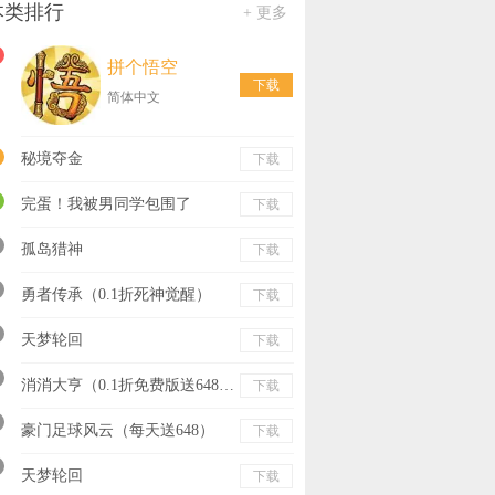
本类排行
+ 更多
拼个悟空
下载
简体中文
秘境夺金
下载
完蛋！我被男同学包围了
下载
孤岛猎神
下载
勇者传承（0.1折死神觉醒）
下载
天梦轮回
下载
消消大亨（0.1折免费版送6480）
下载
豪门足球风云（每天送648）
下载
天梦轮回
下载