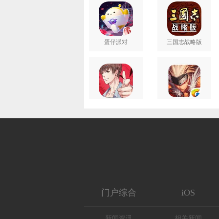
蛋仔派对
三国志战略版
恋与制作人
地下城与勇士M
王者荣耀
和平精英
门户综合
iOS
新闻资讯
相关新闻