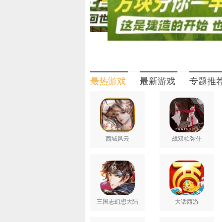
友”，让孤身建造变为温情陪伴。
田园牧歌：从耕耘到收获的经营闭环
游戏打造 “种植养殖 + 工坊加工” 
禽与珍稀动物，构建自给自足的生态庄
易，组建 “无围墙社区”，在资源共享
最热游戏
最新游戏
专题推
社交生态：共建共享的欢乐共同体
聚焦玩家社交需求，打造 “协作建造 +
机共同建造房屋，通过分工协作搭建外
变，让建造成就感加倍。更有多元化派
让家园成为线上聚会的欢乐据点。
西域风云
战双帕弥什
融合沙盒自由建造、萌宠温情协作、田园
心自由建造，一起创造世界” ！
三国志幻想大陆
大话西游