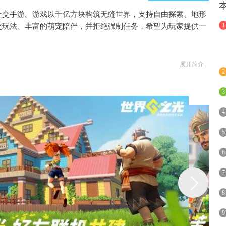
社交手游。游戏以千亿方块构筑无缝世界，支持自由探索、地形
1
交玩法、丰富的萌宠陪伴，并拒绝强制任务，希望为玩家提供一
展开简介
2
品，《世界之光》在传统沙盒玩法基础上实现多维突破，以四大
3
4
5
亿方块构筑无缝衔接的开放世界，支持从地基到内饰的全流程自定
自由搭建木屋、城堡、未来都市等任意建筑形态，让创意落地零
6
让每一座亲手打造的家园都能随时间沉淀独特质感。
7
8
《世界之光》推出百种可驯养的奇幻生物，涵盖温顺家畜到神秘异
互动建立深度羁绊，解锁萌宠专属技能 —— 无论是搬运方
9
的战斗辅助、资源采集，萌宠都能成为不可或缺的 “最佳队