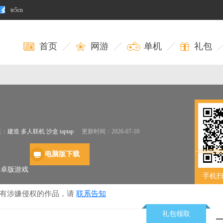
te5cn
首页
网游
单机
礼包
征：
建造
多人联机
沙盒
taptap
更新时间：2026-07-10
电脑版下载
安卓版游戏
手机
若有涉嫌侵权的作品，请
联系告知
礼包领取