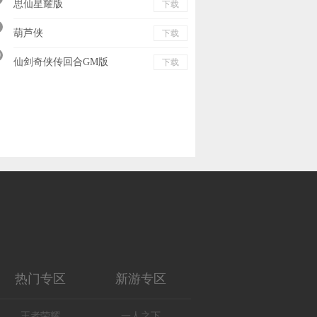
思仙星耀版
下载
葫芦侠
下载
0
仙剑奇侠传回合GM版
下载
热门专区
新游专区
王者荣耀
一人之下