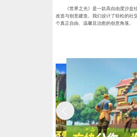
《世界之光》是一款高自由度沙盒
改造与创意建造。我们设计了轻松的社
个真正自由、温馨且治愈的创意角落。
#游戏特色#
四重核心玩法革新 重构沙盒手游体验
作为一款主打高自由沙盒社交的手游作
核心特色构建差异化体验。
无限创造：方块世界的自由筑梦空间
游戏采用全 3D 像素美学风格，以千
义设计。玩家无需受限于固定蓝图，可
负担。更有昼夜交替的动态环境系统，
萌宠同行：不止陪伴的协作伙伴
打破 “宠物仅为装饰” 的传统设定，
兽等多元品类。玩家可通过喂食、训练、
块、平整地基的建造助力，还是探险途中