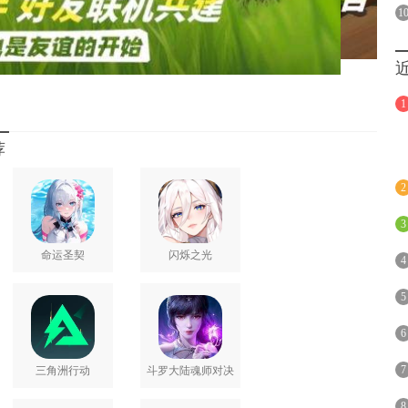
1
的完整经营体系，玩家可开垦沃土种植普通蔬果与稀有作物，饲养家
园。通过工坊将原材料加工为特色商品后，还能开展跨家园贸
1
中打造区域特色经济圈，体验从耕耘到收获的满满成就感。
荐
 派对娱乐” 双重社交模式，让方块世界不再孤单。好友可实时联
2
墙、布置内饰、规划庭院，在同步操作中见证从空地到家园的蜕
3
对娱乐模式，支持多人派对模式，在轻松氛围中深化好友羁绊，
命运圣契
闪烁之光
4
沉浸经营与多维社交生态的创新手游《世界之光》，邀您 “随
5
6
7
三角洲行动
斗罗大陆魂师对决
8