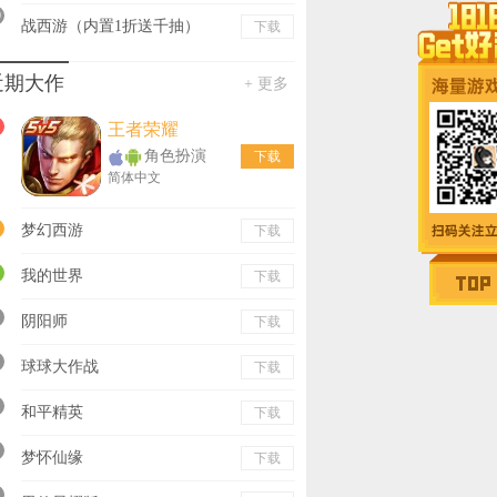
0
战西游（内置1折送千抽）
下载
近期大作
+ 更多
王者荣耀
角色扮演
下载
简体中文
梦幻西游
下载
我的世界
下载
阴阳师
下载
球球大作战
下载
和平精英
下载
梦怀仙缘
下载