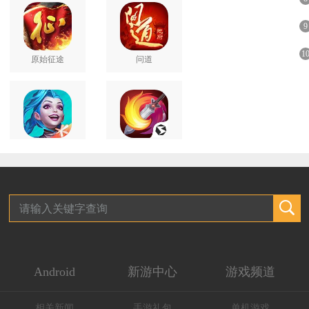
9
1
原始征途
问道
英雄联盟手游
剑网3无界
Android
新游中心
游戏频道
相关新闻
手游礼包
单机游戏