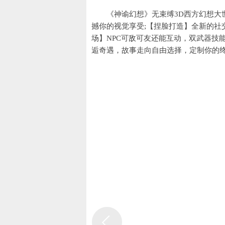
《神谕幻想》无束缚3D西方幻想大
撼你的视觉享受;【捏脸打造】全新的社
场】NPC可敌可友还能互动，双武器技
逅奇遇，故事走向自由选择，定制你的终
上线福利
充值比例1元：10游戏货币
★【创角福利】原物价不膨胀 上线
★【升级福利】等级礼包大放送 赠
★【充值福利】钻石不用愁，高达50
★【签到福利】每日签到送福利，每
★【登录福利】登录赠送钻石充值卡
★后缀说明：原物价不膨胀，500
返利说明
单日累计充值返利(返利自动发放)
★充值30元或以上返利500%
注：返利货币为钻石
返利发放方式：自动返利
返利申请是否需要角色id：否