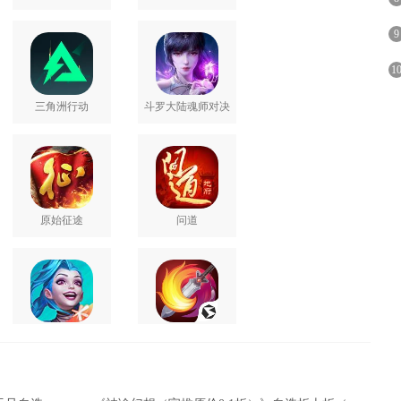
9
1
三角洲行动
斗罗大陆魂师对决
原始征途
问道
英雄联盟手游
剑网3无界