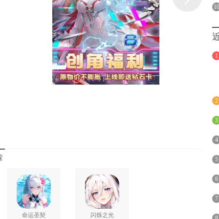
1
】是否计入返利：否
1
2
3
4
荐
5
6
7
命运圣契
闪烁之光
8