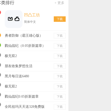
本类排行
+ 更多
凹凸工坊
下载
简体中文
勇者防御（霸王雄心版）
下载
戮仙战纪（0.05折新篇章）
下载
极无双2
下载
朋友收集梦想生活
下载
黑月每日送6480
下载
极无双2
下载
戮仙战纪0.05折新篇章
下载
全民祖玛天天送328免费版
下载