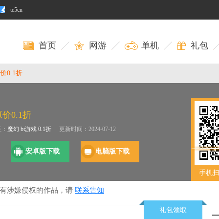
te5cn
首页
网游
单机
礼包
0.1折
价0.1折
征：
魔幻
bt游戏
0.1折
更新时间：2024-07-12
安卓版下载
电脑版下载
手机
若有涉嫌侵权的作品，请
联系告知
礼包领取