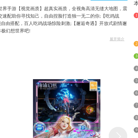
世界手游【视觉画质】超真实画质，全视角高清无缝大地图，震
1
交速配助你寻找知己，自由捏脸打造独一无二的你;【吃鸡战
能自由搭配，百人吃鸡战场惊险刺激;【邂逅奇遇】开放式剧情邂
极幻想世界吧!
展开简介
2
即送钻石卡;
3
送钻石充值卡;
0%钻石返利;
4
日可领充值卡;
5
以及绑钻;
%钻石返利
6
7
8
9