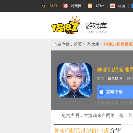
18183
特玩网
183cn
红猪
当前位置：
首页
>
游戏库
>
神谕幻想官推原价
神谕幻想官推原
类型：
角色扮演
特
立即下载
需跳转至官网进行下载
免责声明：本游戏来自网络上传，
神谕幻想官推原价0.1折
介绍