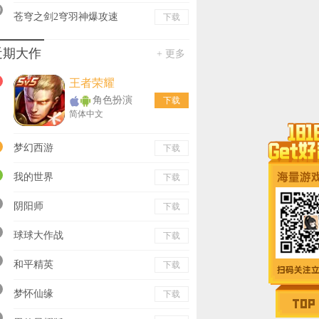
0
苍穹之剑2穹羽神爆攻速
下载
近期大作
+ 更多
王者荣耀
角色扮演
下载
简体中文
梦幻西游
下载
我的世界
下载
阴阳师
下载
球球大作战
下载
和平精英
下载
梦怀仙缘
下载