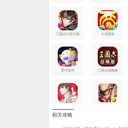
三国志幻想大陆
大话西游
蛋仔派对
三国志战略版
恋与制作人
地下城与勇士M
相关攻略