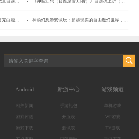
线下申请）
《神谕幻想（官推原价0.1折）》自选折上折（线下申请）
白嫖方法
神谕幻想游戏试玩：超越现实的自由魔幻世界，魔法、炼金、斗气一切都有！
Android
新游中心
游戏频道
相关新闻
手游礼包
单机游戏
游戏评测
开服表
WP游戏
游戏下载
测试表
TV游戏