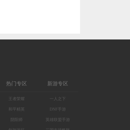
热门专区
新游专区
王者荣耀
一人之下
和平精英
DNF手游
阴阳师
英雄联盟手游