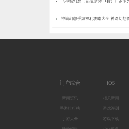
《神谕幻想（官推原价0.1折）》岁末元旦自选（
王者荣耀
和平精英
神谕幻想手游福利攻略大全 神谕幻想首充
门户综合
iOS
新闻资讯
相关新闻
手游排行榜
游戏评测
手游大全
游戏下载