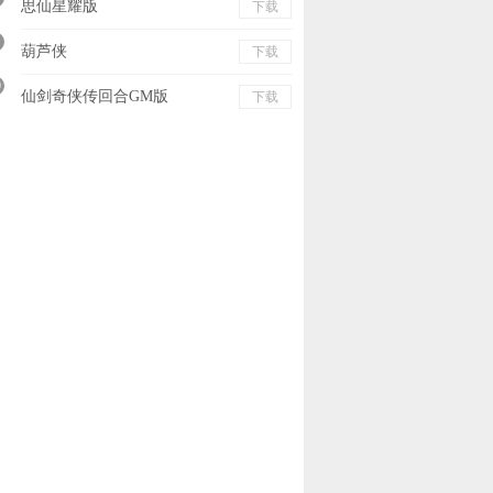
思仙星耀版
下载
葫芦侠
下载
0
仙剑奇侠传回合GM版
下载