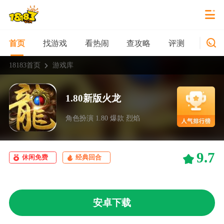
找游戏
看热闹
查攻略
评测
新游
首页
18183首页
游戏库
1.80新版火龙
角色扮演 1.80 爆款 烈焰
9.7
休闲免费
经典回合
安卓下载