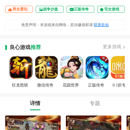
男生爱玩
战争沙盘
正版传奇
宅女游戏
免责声明：本游戏来自网络，若涉嫌侵权请
联系告知
更多游戏
良心游戏
推荐
狂龙怒斩
微信传奇
花园世界
正版传奇
0.1折专区
详情
专题