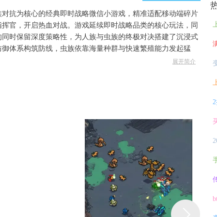
族对抗为核心的经典即时战略微信小游戏，精准适配移动端碎片
指挥官，开启热血对战。游戏延续即时战略品类的核心玩法，同
的同时保留深度策略性，为人族与虫族的终极对决搭建了沉浸式
防御体系构筑防线，虫族依靠海量种群与快速繁殖能力发起猛
一场对战都充满变数。《星际保卫者》注重战术博弈与资源统
展开简介
搭配兵种，在瞬息万变的战场中制定专属策略，抵御虫族入侵或
式，感受指尖上的星际争霸快感。
与虫族的核心对抗，构建了完整的星际战场世界观，不同地图对应
塞，场景细节丰富且各具战术价值。
装，即点即玩，同时兼顾策略深度与操作便捷性，既适合资深即时
手体验对战乐趣。
管理与兵种对战展开，玩家需根据种族特性制定战术，人族侧重科
与种群扩张，玩法多元且极具对抗性。
拥有攻城坦克、幽灵特工等科技兵种，可构建立体化防御与精准打
，依靠数量优势与快速突袭掌握战场主动权。
瞬息万变，玩家需根据敌方兵种搭配、资源储备动态调整策略，空