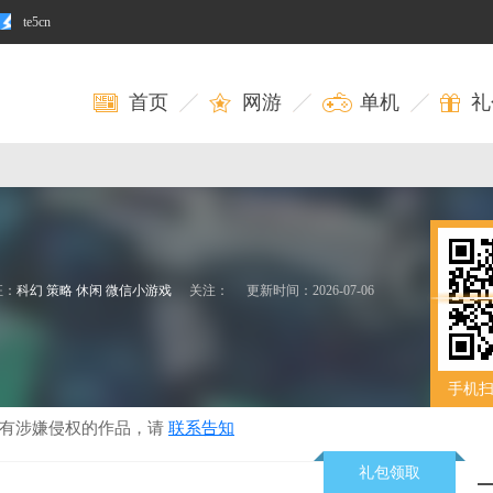
te5cn
首页
网游
单机
礼
征：
科幻
策略
休闲
微信小游戏
关注：
更新时间：2026-07-06
手机
若有涉嫌侵权的作品，请
联系告知
礼包领取