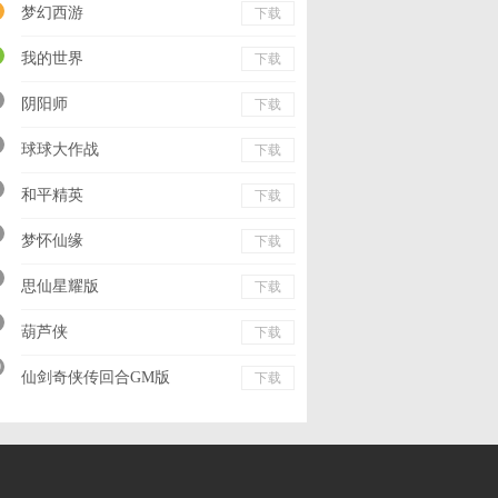
梦幻西游
下载
我的世界
下载
阴阳师
下载
球球大作战
下载
和平精英
下载
梦怀仙缘
下载
思仙星耀版
下载
葫芦侠
下载
0
仙剑奇侠传回合GM版
下载