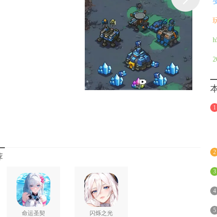
术均可灵活运用，拒绝套路化对战。
拖拽式兵种部署与一键科技升级设计，简化操作流程的同时保留微
被复杂操作分散注意力。
游下载
中国风手游下载
仙侠手游下载
FPS手游下载
1
2
荐
3
4
5
命运圣契
闪烁之光