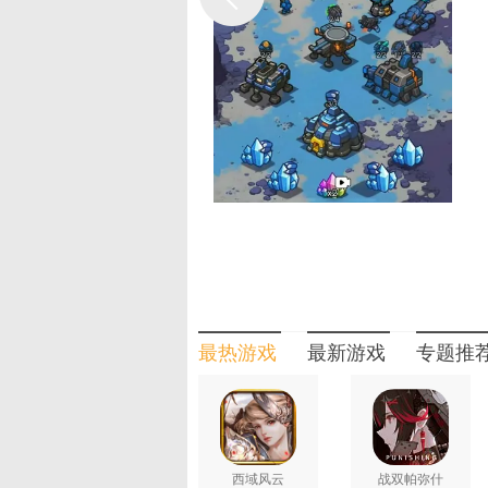
投骚扰、阵地防御、科技速攀等多种战
3. 适配移动端的操作优化，采用
操空间，让玩家专注于战术规划，无需
为您推荐：
h5小游戏在线玩
最热门手
武侠手游下载
最热游戏
最新游戏
专题推
西域风云
战双帕弥什