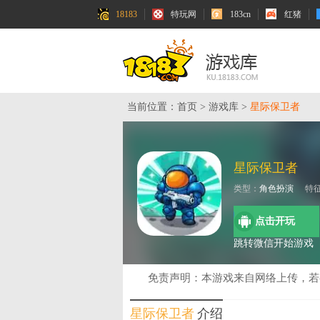
18183
特玩网
183cn
红猪
当前位置：
首页
>
游戏库
>
星际保卫者
星际保卫者
类型：
角色扮演
特
点击开玩
跳转微信开始游戏
免责声明：本游戏来自网络上传，
星际保卫者
介绍