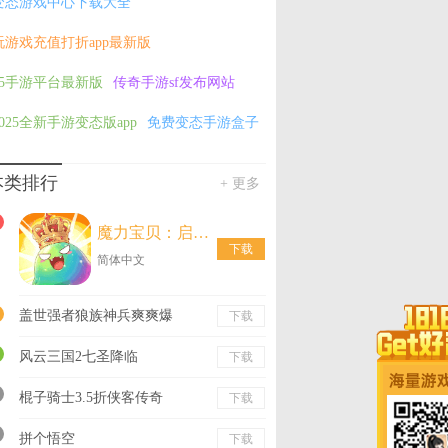
变态游戏中心下载大全
玩游戏充值打折app最新版
h5手游平台最新版
传奇手游sf发布网站
2025全新手游变态版app
免费变态手游盒子
本类排行
+ 更多
魔力宝贝：启程0.1折
下载
简体中文
盖世强者狼族神兵爽爽爆
下载
风云三国2七圣降临
下载
棍子骑士3.5折侠客传奇
下载
拼个悟空
下载