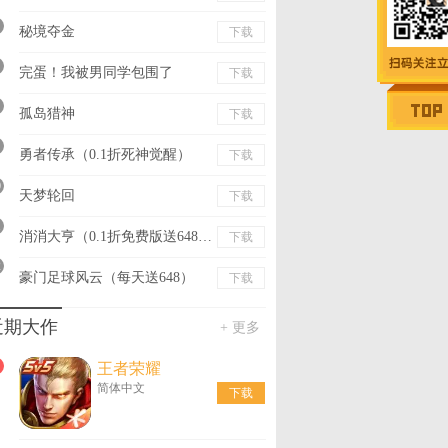
秘境夺金
下载
完蛋！我被男同学包围了
下载
孤岛猎神
下载
勇者传承（0.1折死神觉醒）
下载
0
天梦轮回
下载
1
消消大亨（0.1折免费版送6480）
下载
2
豪门足球风云（每天送648）
下载
近期大作
+ 更多
王者荣耀
简体中文
下载