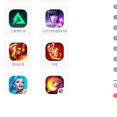
6
7
8
三角洲行动
斗罗大陆魂师对决
9
1
1
原始征途
问道
1
1
英雄联盟手游
剑网3无界