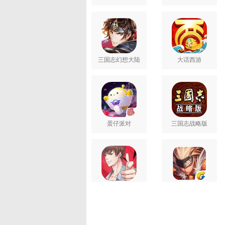
三国志幻想大陆
大话西游
蛋仔派对
三国志战略版
恋与制作人
地下城与勇士M