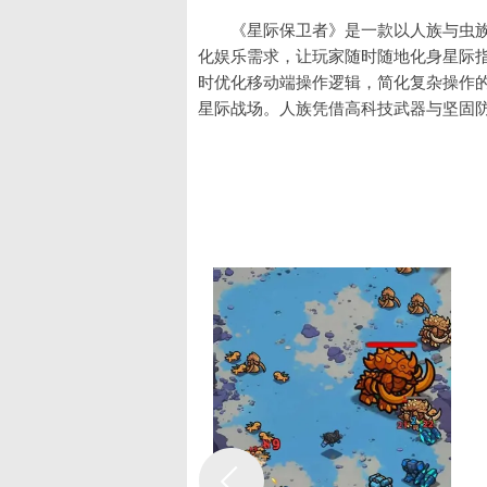
《星际保卫者》是一款以人族与虫
化娱乐需求，让玩家随时随地化身星际
时优化移动端操作逻辑，简化复杂操作
星际战场。人族凭借高科技武器与坚固
攻，两大种族特性鲜明、互相克制，每
筹，玩家需合理分配资源、升级科技、
率领虫族扩张，解锁多元地图与对战模
《星际保卫者》游戏介绍
1. 以星际战争为背景，聚焦人族
各异的战场环境，从荒漠星球到太空要
2. 作为微信小游戏，无需复杂安
战略玩家钻研战术，也能让新手快速上
3. 核心目标围绕基地建设、资源
技升级与防御布局，虫族偏向速攻压制
《星际保卫者》游戏特色
1. 双种族差异化设计鲜明，人族
击体系;虫族配备小狗、刺蛇等量产兵种
2. 实时战术调整机制，战场局势