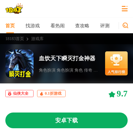
找游戏
看热闹
查攻略
评测
新游
首页
18183首页
游戏库
血饮天下瞬灭打金神器
角色扮演 角色扮演 角色 传奇 bt游戏 麦游
9.7
仙侠大全
0.1折游戏
安卓下载