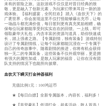
未有的冒险之旅。这款游戏不仅仅是对昔日经典的致
敬，更是融入了创新元素，为玩家们带来耳目一新的游
戏体验。【福利盛宴，全民狂欢】 踏入《血饮天下》的
广袤世界，你会发现这里不仅打怪能够爆出充币，让每
一场战斗都充满价值，每日签到更有真充奖励相赠，确
保每位玩家都能享受到实实在在的回馈。一上线，即可
领取豪华大礼包，内含丰富的资源与道具，助你快速成
长，踏上强者之路。【专属剧情，独有装备】 游戏特别
设计了专属剧情线，让每个玩家都能沉浸在一个专属于
自己的传奇故事中。随着剧情的推进，你将有机会获得
独一无二的专属装备，这些装备不仅外观华丽，更是拥
有强大的属性加成，是散人玩家的福音，让你在没有团
队支持的情况下也能所向披靡。
血饮天下瞬灭打金神器福利
充值比例1元：100鸿运币
★【每日白嫖】全新专属版本，内容长，福利多！
★【首登豪礼】低消打金，超多活动，散人首选！