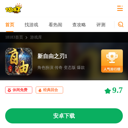
找游戏
看热闹
查攻略
评测
新游
首页
18183首页
游戏库
新自由之刃1
角色扮演 传奇 变态版 爆款
9.7
休闲免费
经典回合
安卓下载