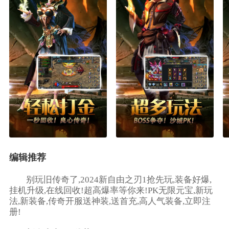
编辑推荐
别玩旧传奇了,2024新自由之刃1抢先玩,装备好爆,
挂机升级,在线回收!超高爆率等你来!PK无限元宝,新玩
法,新装备,传奇开服送神装,送首充,高人气装备,立即注
册!