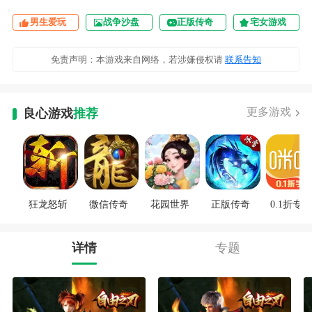
男生爱玩
战争沙盘
正版传奇
宅女游戏
免责声明：本游戏来自网络，若涉嫌侵权请
联系告知
更多游戏
良心游戏
推荐
狂龙怒斩
微信传奇
花园世界
正版传奇
0.1折专区
详情
专题