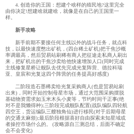
4. 创造你的王国：想建个啥样的殖民地?这里完全
由你决定!想建啥就建啥，就像是在自己的王国里一
样。
新手攻略
新手前期不要接任何主线以外的战斗任务，就点科
技，以最快速度憋出矿机，(四台稀土矿机)把干焦沙概
率调最高，然后贸易站刷稀有商人把征途走私商人刷出
来，把矿机出的干焦沙卖给他快速增加人口(同时完成
主线修复星桥让舰队去优先完成光复阵营、德拉科瑞
亚、皇宸和光复这四个阵营的任务提高好感度)
二阶段造石墨稀卖给光复采购商人(也是贸易站刷
出来)，同时开始控制母星市场，通过大范围采购摆脱
基础物资需求如玉米木头小麦等，节约时间干正事(绝
对不是我懒得种);三阶段完成舰队配置(战队编队四轻航
四空王，货运编队三艘独角仙)进行移民(对于后期母星
的交通太麻烦);最后阶段根据喜好自由探索未知星域或
者操控市场什么的。 (攻略源自三测总结，后面不确定
会不会变化)