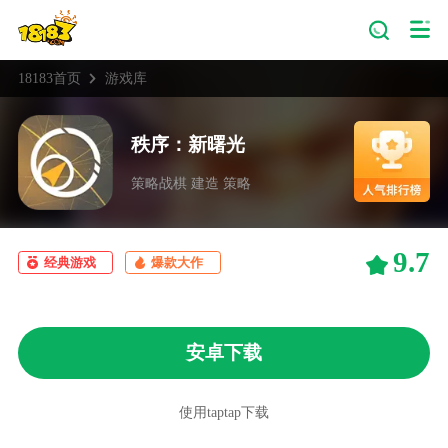
18183首页
游戏库
秩序：新曙光
策略战棋 建造 策略
9.7
经典游戏
爆款大作
安卓下载
使用taptap下载