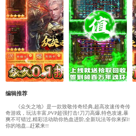
编辑推荐
《众矢之地》是一款致敬传奇经典,超高攻速传奇传
奇游戏，玩法丰富,PVP超强打击!刀刀高爆,特色攻速,暴
爽不可错过,精彩活动助你热血进阶,全新玩法等你来探l!
你的地盘...赶紧来!!