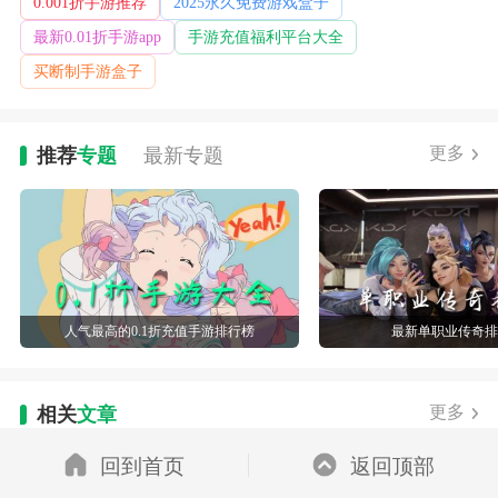
0.001折手游推荐
2025永久免费游戏盒子
最新0.01折手游app
手游充值福利平台大全
买断制手游盒子
更多
推荐
专题
最新
专题
人气最高的0.1折充值手游排行榜
最新单职业传奇
更多
相关
文章
回到首页
返回顶部