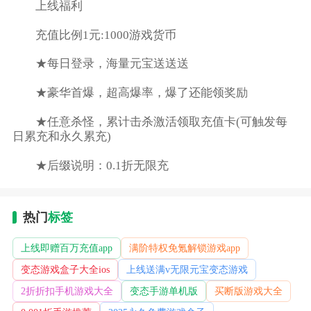
上线福利
充值比例1元:1000游戏货币
★每日登录，海量元宝送送送
★豪华首爆，超高爆率，爆了还能领奖励
★任意杀怪，累计击杀激活领取充值卡(可触发每
日累充和永久累充)
★后缀说明：0.1折无限充
热门
标签
上线即赠百万充值app
满阶特权免氪解锁游戏app
变态游戏盒子大全ios
上线送满v无限元宝变态游戏
2折折扣手机游戏大全
变态手游单机版
买断版游戏大全