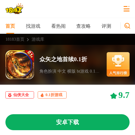
找游戏
看热闹
查攻略
评测
新游
首页
18183首页
游戏库
众矢之地首续0.1折
角色扮演 中文 横版 bt游戏 0.1折 麦游
9.7
仙侠大全
0.1折游戏
安卓下载