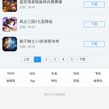
盖世强者狼族神兵爽爽爆
下载
日期：08-08
风云三国2七圣降临
下载
日期：08-09
棍子骑士3.5折侠客传奇
下载
日期：08-08
上页
1
2
3
4
5
下页
18183
论坛
礼包
活动
专区
游戏库
App
特玩
页游
核弹头
玩GO Get好游戏