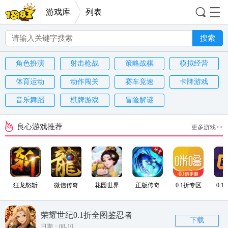
游戏库
列表
搜索
角色扮演
射击枪战
策略战棋
模拟经营
体育运动
动作闯关
赛车竞速
卡牌游戏
音乐舞蹈
棋牌游戏
冒险解谜
良心游戏推荐
更多游戏>>
狂龙怒斩
微信传奇
花园世界
正版传奇
0.1折专区
0.
荣耀世纪0.1折全图鉴忍者
下载
日期：08-10